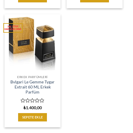
oy
oy
aldı
aldı
ERKEK PARFÜMLERI
Bvlgari Le Gemme Tygar
Extrait 60 ML Erkek
Parfüm
5
₺
1.400,00
üzerinden
0
SEPETE EKLE
oy
aldı