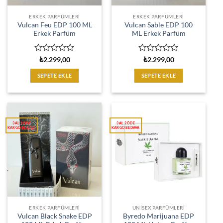
ERKEK PARFÜMLERI
ERKEK PARFÜMLERI
Vulcan Feu EDP 100 ML
Vulcan Sable EDP 100
Erkek Parfüm
ML Erkek Parfüm
5
5
₺
2.299,00
₺
2.299,00
üzerinden
üzerinden
0
0
SEPETE EKLE
SEPETE EKLE
oy
oy
aldı
aldı
ERKEK PARFÜMLERI
UNISEX PARFÜMLERI
Vulcan Black Snake EDP
Byredo Marijuana EDP