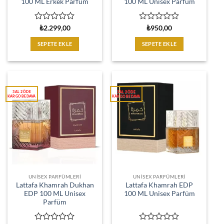
100 ML Erkek Parfüm
100 ML Unisex Parfüm
5
5
₺
2.299,00
₺
950,00
üzerinden
üzerinden
0
0
SEPETE EKLE
SEPETE EKLE
oy
oy
aldı
aldı
UNISEX PARFÜMLERI
UNISEX PARFÜMLERI
Lattafa Khamrah Dukhan
Lattafa Khamrah EDP
EDP 100 ML Unisex
100 ML Unisex Parfüm
Parfüm