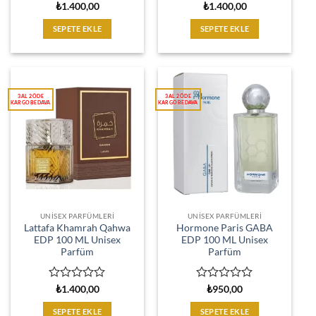
5
5
₺
1.400,00
₺
1.400,00
üzerinden
üzerinden
0
0
SEPETE EKLE
SEPETE EKLE
oy
oy
aldı
aldı
UNISEX PARFÜMLERI
UNISEX PARFÜMLERI
Lattafa Khamrah Qahwa
Hormone Paris GABA
EDP 100 ML Unisex
EDP 100 ML Unisex
Parfüm
Parfüm
5
5
₺
1.400,00
₺
950,00
üzerinden
üzerinden
0
0
SEPETE EKLE
SEPETE EKLE