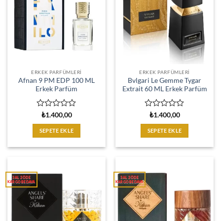
ERKEK PARFÜMLERI
ERKEK PARFÜMLERI
Afnan 9 PM EDP 100 ML
Bvlgari Le Gemme Tygar
Erkek Parfüm
Extrait 60 ML Erkek Parfüm
5
5
₺
1.400,00
₺
1.400,00
üzerinden
üzerinden
0
0
SEPETE EKLE
SEPETE EKLE
oy
oy
aldı
aldı