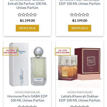
Extrait De Parfum 100 ML
EDP 100 ML Unisex Parfüm
Unisex Parfüm
5
5
₺
1.199,00
₺
1.199,00
üzerinden
üzerinden
0
0
SEPETE EKLE
SEPETE EKLE
oy
oy
aldı
aldı
UNISEX PARFÜMLERI
UNISEX PARFÜMLERI
Hormone Paris GABA EDP
Lattafa Khamrah Dukhan
100 ML Unisex Parfüm
EDP 100 ML Unisex Parfüm