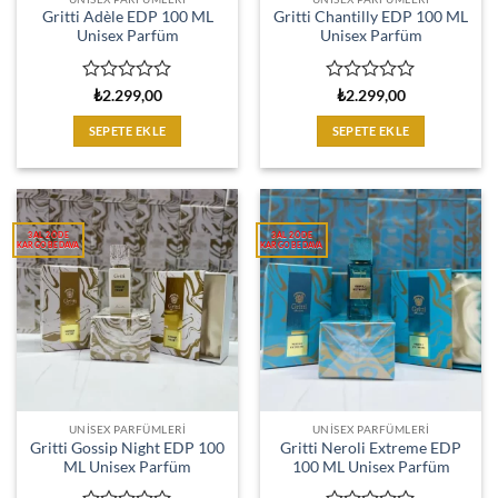
Gritti Adèle EDP 100 ML
Gritti Chantilly EDP 100 ML
Unisex Parfüm
Unisex Parfüm
5
5
₺
2.299,00
₺
2.299,00
üzerinden
üzerinden
0
0
SEPETE EKLE
SEPETE EKLE
oy
oy
aldı
aldı
UNISEX PARFÜMLERI
UNISEX PARFÜMLERI
Gritti Gossip Night EDP 100
Gritti Neroli Extreme EDP
ML Unisex Parfüm
100 ML Unisex Parfüm