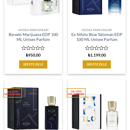
UNISEX PARFÜMLERI
UNISEX PARFÜMLERI
Byredo Marijuana EDP 100
Ex Nihilo Blue Talisman EDP
ML Unisex Parfüm
100 ML Unisex Parfüm
5
5
₺
950,00
₺
1.199,00
üzerinden
üzerinden
0
0
SEPETE EKLE
SEPETE EKLE
oy
oy
aldı
aldı