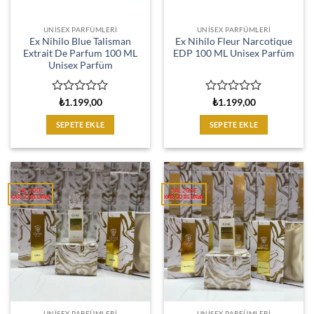
UNISEX PARFÜMLERI
UNISEX PARFÜMLERI
Ex Nihilo Blue Talisman
Ex Nihilo Fleur Narcotique
Extrait De Parfum 100 ML
EDP 100 ML Unisex Parfüm
Unisex Parfüm
5
5
₺
1.199,00
₺
1.199,00
üzerinden
üzerinden
0
0
SEPETE EKLE
SEPETE EKLE
oy
oy
aldı
aldı
UNISEX PARFÜMLERI
UNISEX PARFÜMLERI