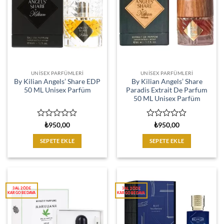
UNISEX PARFÜMLERI
UNISEX PARFÜMLERI
By Kilian Angels’ Share EDP
By Kilian Angels’ Share
50 ML Unisex Parfüm
Paradis Extrait De Parfum
50 ML Unisex Parfüm
5
5
₺
950,00
₺
950,00
üzerinden
üzerinden
0
0
SEPETE EKLE
SEPETE EKLE
oy
oy
aldı
aldı