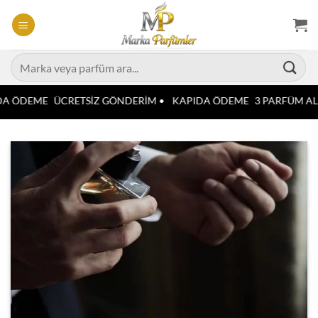
İçeriğe
atla
Ara:
A ÖDEME
ÜCRETSİZ GÖNDERİM •
KAPIDA ÖDEME
3 PARFÜM AL 2