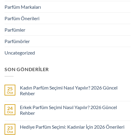
Parfüm Markaları
Parfüm Önerileri
Parfümler
Parfümörler
Uncategorized
SON GÖNDERILER
Kadın Parfüm Seçimi Nasıl Yapılır? 2026 Güncel
25
Oca
Rehber
Yorum
yok
Erkek Parfüm Seçimi Nasıl Yapılır? 2026 Güncel
24
Kadın
Parfüm
Oca
Rehber
Seçimi
Nasıl
Yorum
Yapılır?
yok
Hediye Parfüm Seçimi: Kadınlar İçin 2026 Önerileri
23
2026
Erkek
Güncel
Parfüm
Oca
Yorum
Rehber
Seçimi