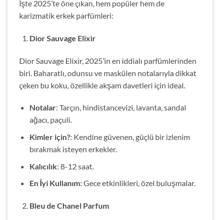
İşte 2025’te öne çıkan, hem popüler hem de
karizmatik erkek parfümleri:
Dior Sauvage Elixir
Dior Sauvage Elixir, 2025’in en iddialı parfümlerinden
biri. Baharatlı, odunsu ve maskülen notalarıyla dikkat
çeken bu koku, özellikle akşam davetleri için ideal.
Notalar
: Tarçın, hindistancevizi, lavanta, sandal
ağacı, paçuli.
Kimler için?
: Kendine güvenen, güçlü bir izlenim
bırakmak isteyen erkekler.
Kalıcılık
: 8-12 saat.
En İyi Kullanım
: Gece etkinlikleri, özel buluşmalar.
Bleu de Chanel Parfum