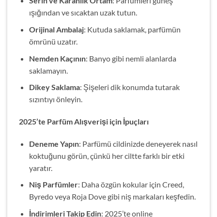
Serin ve Karanlık Ortam
: Parfümleri güneş
ışığından ve sıcaktan uzak tutun.
Orijinal Ambalaj
: Kutuda saklamak, parfümün
ömrünü uzatır.
Nemden Kaçının
: Banyo gibi nemli alanlarda
saklamayın.
Dikey Saklama
: Şişeleri dik konumda tutarak
sızıntıyı önleyin.
2025’te Parfüm Alışverişi için İpuçları
Deneme Yapın
: Parfümü cildinizde deneyerek nasıl
koktuğunu görün, çünkü her ciltte farklı bir etki
yaratır.
Niş Parfümler
: Daha özgün kokular için Creed,
Byredo veya Roja Dove gibi niş markaları keşfedin.
İndirimleri Takip Edin
: 2025’te online