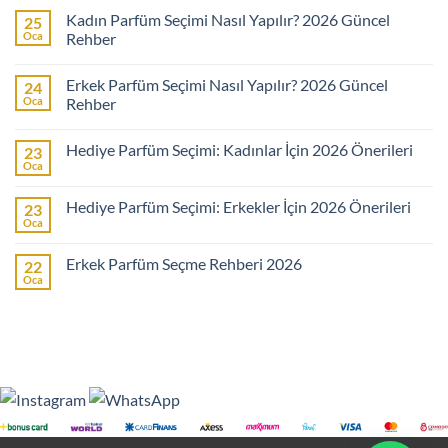
Kadın Parfüm Seçimi Nasıl Yapılır? 2026 Güncel
25
Oca
Rehber
Yorum
yok
Erkek Parfüm Seçimi Nasıl Yapılır? 2026 Güncel
24
Kadın
Parfüm
Oca
Rehber
Seçimi
Nasıl
Yorum
Yapılır?
yok
Hediye Parfüm Seçimi: Kadınlar İçin 2026 Önerileri
23
2026
Erkek
Güncel
Parfüm
Oca
Yorum
Rehber
Seçimi
yok
Nasıl
Hediye
Yapılır?
Hediye Parfüm Seçimi: Erkekler İçin 2026 Önerileri
23
Parfüm
2026
Seçimi:
Oca
Güncel
Yorum
Kadınlar
Rehber
yok
İçin
Hediye
2026
Erkek Parfüm Seçme Rehberi 2026
22
Parfüm
Önerileri
Seçimi:
Oca
Yorum
Erkekler
yok
İçin
Erkek
2026
Parfüm
Önerileri
Seçme
Rehberi
2026