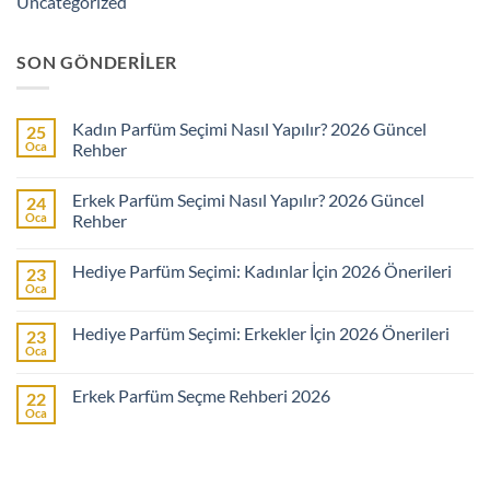
Uncategorized
SON GÖNDERILER
Kadın Parfüm Seçimi Nasıl Yapılır? 2026 Güncel
25
Oca
Rehber
Yorum
yok
Erkek Parfüm Seçimi Nasıl Yapılır? 2026 Güncel
24
Kadın
Parfüm
Oca
Rehber
Seçimi
Nasıl
Yorum
Yapılır?
yok
Hediye Parfüm Seçimi: Kadınlar İçin 2026 Önerileri
23
2026
Erkek
Güncel
Parfüm
Oca
Yorum
Rehber
Seçimi
yok
Nasıl
Hediye
Yapılır?
Hediye Parfüm Seçimi: Erkekler İçin 2026 Önerileri
23
Parfüm
2026
Seçimi:
Oca
Güncel
Yorum
Kadınlar
Rehber
yok
İçin
Hediye
2026
Erkek Parfüm Seçme Rehberi 2026
22
Parfüm
Önerileri
Seçimi:
Oca
Yorum
Erkekler
yok
İçin
Erkek
2026
Parfüm
Önerileri
Seçme
Rehberi