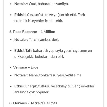
Notalar:
Oud, baharatlar, vanilya.
Etkisi:
Lüks, sofistike ve yoğun bir etki. Fark
edilmek isteyenler için birebir.
6.
Paco Rabanne – 1 Million
Notalar:
Tarçın, amber, deri.
Etkisi:
Tatlı baharatlı yapısıyla gece hayatının en
dikkat çekici kokularından biri.
7.
Versace – Eros
Notalar:
Nane, tonka fasulyesi, yeşil elma.
Etkisi:
Enerjik, tutkulu ve etkileyici. Genç erkekler
arasında çok popüler.
8.
Hermès – Terre d’Hermès