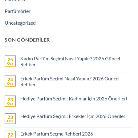
Parfümörler
Uncategorized
SON GÖNDERILER
Kadın Parfüm Seçimi Nasıl Yapılır? 2026 Güncel
25
Oca
Rehber
Yorum
yok
Erkek Parfüm Seçimi Nasıl Yapılır? 2026 Güncel
24
Kadın
Parfüm
Oca
Rehber
Seçimi
Nasıl
Yorum
Yapılır?
yok
Hediye Parfüm Seçimi: Kadınlar İçin 2026 Önerileri
23
2026
Erkek
Güncel
Parfüm
Oca
Yorum
Rehber
Seçimi
yok
Nasıl
Hediye
Yapılır?
Hediye Parfüm Seçimi: Erkekler İçin 2026 Önerileri
23
Parfüm
2026
Seçimi:
Oca
Güncel
Yorum
Kadınlar
Rehber
yok
İçin
Hediye
2026
Erkek Parfüm Seçme Rehberi 2026
22
Parfüm
Önerileri