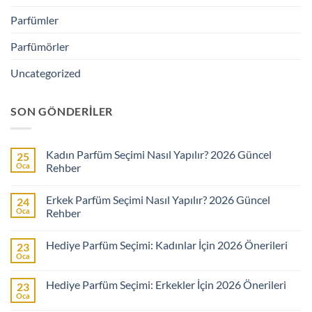
Parfümler
Parfümörler
Uncategorized
SON GÖNDERILER
Kadın Parfüm Seçimi Nasıl Yapılır? 2026 Güncel
25
Oca
Rehber
Yorum
yok
Erkek Parfüm Seçimi Nasıl Yapılır? 2026 Güncel
24
Kadın
Parfüm
Oca
Rehber
Seçimi
Nasıl
Yorum
Yapılır?
yok
Hediye Parfüm Seçimi: Kadınlar İçin 2026 Önerileri
23
2026
Erkek
Güncel
Parfüm
Oca
Yorum
Rehber
Seçimi
yok
Nasıl
Hediye
Yapılır?
Hediye Parfüm Seçimi: Erkekler İçin 2026 Önerileri
23
Parfüm
2026
Seçimi:
Oca
Güncel
Yorum
Kadınlar
Rehber
yok