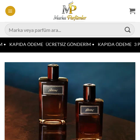
İçeriğe
atla
Ara:
 •
KAPIDA ÖDEME
ÜCRETSİZ GÖNDERİM •
KAPIDA ÖDEME
3 P