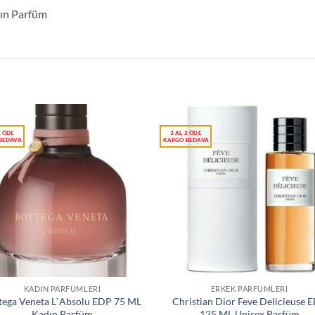
ın Parfüm
KADIN PARFÜMLERI
ERKEK PARFÜMLERI
tega Veneta L`Absolu EDP 75 ML
Christian Dior Feve Delicieuse 
Kadın Parfüm
125 ML Unisex Parfüm