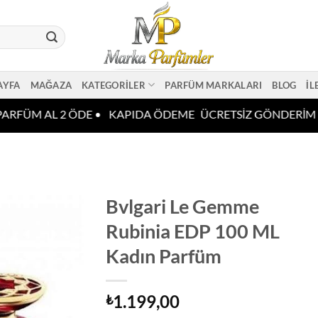
AYFA
MAĞAZA
KATEGORILER
PARFÜM MARKALARI
BLOG
İL
ARFÜM AL 2 ÖDE •
KAPIDA ÖDEME
ÜCRETSİZ GÖNDERİM •
Bvlgari Le Gemme
Rubinia EDP 100 ML
Kadın Parfüm
1.199,00
₺