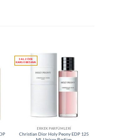
ERKEK PARFÜMLERI
EDP
Christian Dior Holy Peony EDP 125
ML Unisex Parfüm