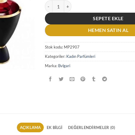
Bvlgari Le Gemme Rubinia EDP 100 ML Kadın P
SEPETE EKLE
HEMEN SATIN AL
Stok kodu:
MP2907
Kategoriler:
Kadın Parfümleri
Marka:
Bvlgari
AÇIKLAMA
EK BILGI
DEĞERLENDIRMELER (0)