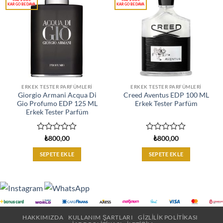
ERKEK TESTER PARFÜMLERI
ERKEK TESTER PARFÜMLERI
Giorgio Armani Acqua Di
Creed Aventus EDP 100 ML
Gio Profumo EDP 125 ML
Erkek Tester Parfüm
Erkek Tester Parfüm
5
5
₺
800,00
₺
800,00
üzerinden
üzerinden
0
0
SEPETE EKLE
SEPETE EKLE
oy
oy
aldı
aldı
HAKKIMIZDA
KULLANIM ŞARTLARI
GIZLILIK POLITIKASI