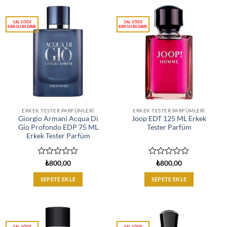
ERKEK TESTER PARFÜMLERI
ERKEK TESTER PARFÜMLERI
Giorgio Armani Acqua Di
Joop EDT 125 ML Erkek
Gio Profondo EDP 75 ML
Tester Parfüm
Erkek Tester Parfüm
5
5
₺
800,00
₺
800,00
üzerinden
üzerinden
0
0
SEPETE EKLE
SEPETE EKLE
oy
oy
aldı
aldı