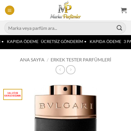
İçeriğe
atla
Ara:
 •
KAPIDA ÖDEME
ÜCRETSİZ GÖNDERİM •
KAPIDA ÖDEME
3 PA
ANA SAYFA
/
ERKEK TESTER PARFÜMLERI