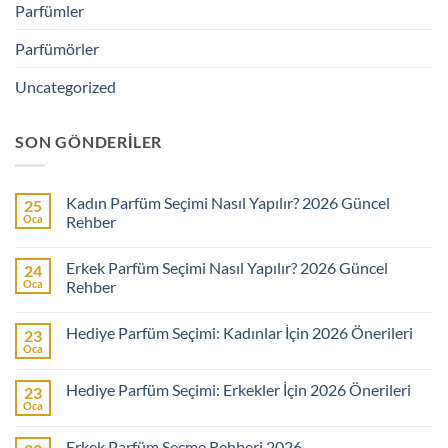
Parfümler
Parfümörler
Uncategorized
SON GÖNDERILER
Kadın Parfüm Seçimi Nasıl Yapılır? 2026 Güncel
25
Oca
Rehber
Yorum
yok
Erkek Parfüm Seçimi Nasıl Yapılır? 2026 Güncel
24
Kadın
Parfüm
Oca
Rehber
Seçimi
Nasıl
Yorum
Yapılır?
yok
Hediye Parfüm Seçimi: Kadınlar İçin 2026 Önerileri
23
2026
Erkek
Güncel
Parfüm
Oca
Yorum
Rehber
Seçimi
yok
Nasıl
Hediye
Yapılır?
Hediye Parfüm Seçimi: Erkekler İçin 2026 Önerileri
23
Parfüm
2026
Seçimi:
Oca
Güncel
Yorum
Kadınlar
Rehber
yok
İçin
Hediye
2026
Erkek Parfüm Seçme Rehberi 2026