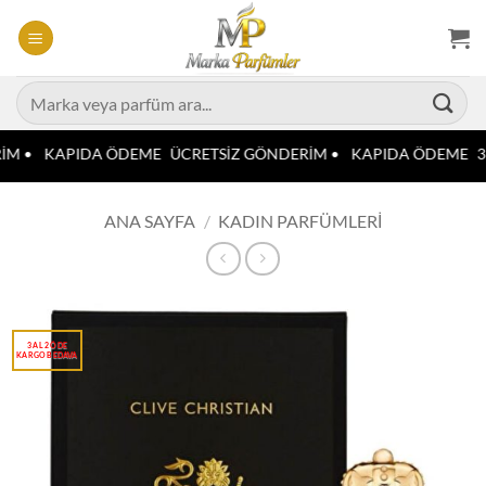
İçeriğe
atla
Ara:
İM •
KAPIDA ÖDEME
ÜCRETSİZ GÖNDERİM •
KAPIDA ÖDEME
3
ANA SAYFA
/
KADIN PARFÜMLERI