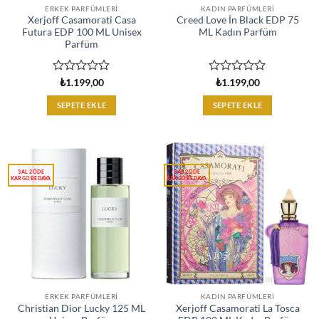
ERKEK PARFÜMLERI
KADIN PARFÜMLERI
Xerjoff Casamorati Casa
Creed Love İn Black EDP 75
Futura EDP 100 ML Unisex
ML Kadın Parfüm
Parfüm
5
5
₺
1.199,00
₺
1.199,00
üzerinden
üzerinden
0
0
SEPETE EKLE
SEPETE EKLE
oy
oy
aldı
aldı
ERKEK PARFÜMLERI
KADIN PARFÜMLERI
Christian Dior Lucky 125 ML
Xerjoff Casamorati La Tosca