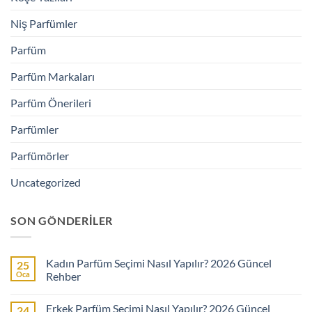
Niş Parfümler
Parfüm
Parfüm Markaları
Parfüm Önerileri
Parfümler
Parfümörler
Uncategorized
SON GÖNDERILER
Kadın Parfüm Seçimi Nasıl Yapılır? 2026 Güncel
25
Oca
Rehber
Yorum
yok
Erkek Parfüm Seçimi Nasıl Yapılır? 2026 Güncel
24
Kadın