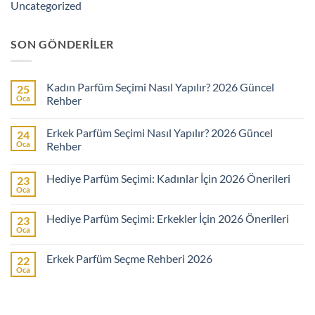
Uncategorized
SON GÖNDERILER
Kadın Parfüm Seçimi Nasıl Yapılır? 2026 Güncel
25
Oca
Rehber
Yorum
yok
Erkek Parfüm Seçimi Nasıl Yapılır? 2026 Güncel
24
Kadın
Parfüm
Oca
Rehber
Seçimi
Nasıl
Yorum
Yapılır?
yok
Hediye Parfüm Seçimi: Kadınlar İçin 2026 Önerileri
23
2026
Erkek
Güncel
Parfüm
Oca
Yorum
Rehber
Seçimi
yok
Nasıl
Hediye
Yapılır?
Hediye Parfüm Seçimi: Erkekler İçin 2026 Önerileri
23
Parfüm
2026
Seçimi:
Oca
Güncel
Yorum
Kadınlar
Rehber
yok
İçin
Hediye
2026
Erkek Parfüm Seçme Rehberi 2026
22
Parfüm
Önerileri
Seçimi:
Oca
Yorum
Erkekler
yok
İçin
Erkek
2026
Parfüm
Önerileri
Seçme