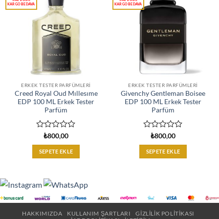
ERKEK TESTER PARFÜMLERI
ERKEK TESTER PARFÜMLERI
Creed Royal Oud Mıllesıme
Givenchy Gentleman Boisee
EDP 100 ML Erkek Tester
EDP 100 ML Erkek Tester
Parfüm
Parfüm
5
5
₺
800,00
₺
800,00
üzerinden
üzerinden
0
0
SEPETE EKLE
SEPETE EKLE
oy
oy
aldı
aldı
HAKKIMIZDA
KULLANIM ŞARTLARI
GIZLILIK POLITIKASI