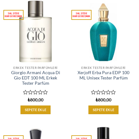
ERKEK TESTER PARFÜMLERI
ERKEK TESTER PARFÜMLERI
Giorgio Armani Acqua Di
Xerjoff Erba Pura EDP 100
Gio EDT 100 ML Erkek
ML Unisex Tester Parfüm
Tester Parfüm
5
5
₺
800,00
₺
800,00
üzerinden
üzerinden
0
0
SEPETE EKLE
SEPETE EKLE
oy
oy
aldı
aldı