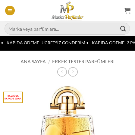
İçeriğe
atla
Ara:
 •
KAPIDA ÖDEME
ÜCRETSİZ GÖNDERİM •
KAPIDA ÖDEME
3 PA
ANA SAYFA
/
ERKEK TESTER PARFÜMLERI