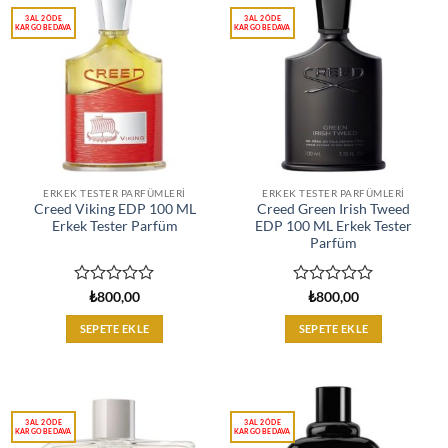
ERKEK TESTER PARFÜMLERI
ERKEK TESTER PARFÜMLERI
Creed Viking EDP 100 ML
Creed Green Irish Tweed
Erkek Tester Parfüm
EDP 100 ML Erkek Tester
Parfüm
5
5
₺
800,00
₺
800,00
üzerinden
üzerinden
0
0
SEPETE EKLE
SEPETE EKLE
oy
oy
aldı
aldı