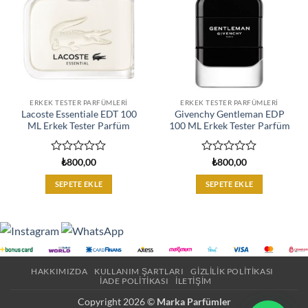
ERKEK TESTER PARFÜMLERI
ERKEK TESTER PARFÜMLERI
Lacoste Essentiale EDT 100
Givenchy Gentleman EDP
ML Erkek Tester Parfüm
100 ML Erkek Tester Parfüm
5
5
₺
800,00
₺
800,00
üzerinden
üzerinden
0
0
SEPETE EKLE
SEPETE EKLE
oy
oy
aldı
aldı
HAKKIMIZDA
KULLANIM ŞARTLARI
GIZLILIK POLITIKASI
İADE POLITIKASI
İLETIŞIM
Copyright 2026 ©
Marka Parfümler