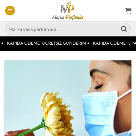
İçeriğe
atla
Ara:
•
KAPIDA ÖDEME
ÜCRETSİZ GÖNDERİM •
KAPIDA ÖDEME
3 PA