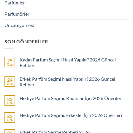
Parfümler
Parfümörler
Uncategorized
SON GÖNDERILER
Kadın Parfüm Seçimi Nasıl Yapılır? 2026 Güncel
25
Oca
Rehber
Yorum
yok
Erkek Parfüm Seçimi Nasıl Yapılır? 2026 Güncel
24
Kadın
Parfüm
Oca
Rehber
Seçimi
Nasıl
Yorum
Yapılır?
yok
Hediye Parfüm Seçimi: Kadınlar İçin 2026 Önerileri
23
2026
Erkek
Güncel
Parfüm
Oca
Yorum
Rehber
Seçimi
yok
Nasıl
Hediye
Yapılır?
Hediye Parfüm Seçimi: Erkekler İçin 2026 Önerileri
23
Parfüm
2026
Seçimi:
Oca
Güncel
Yorum
Kadınlar
Rehber
yok
İçin
Hediye
2026
Erkek Parfüm Seçme Rehberi 2026
22
Parfüm