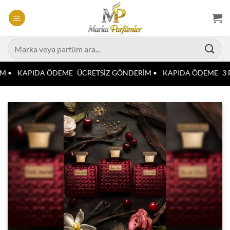
İçeriğe
atla
Ara:
M •
KAPIDA ÖDEME
ÜCRETSİZ GÖNDERİM •
KAPIDA ÖDEME
3 P