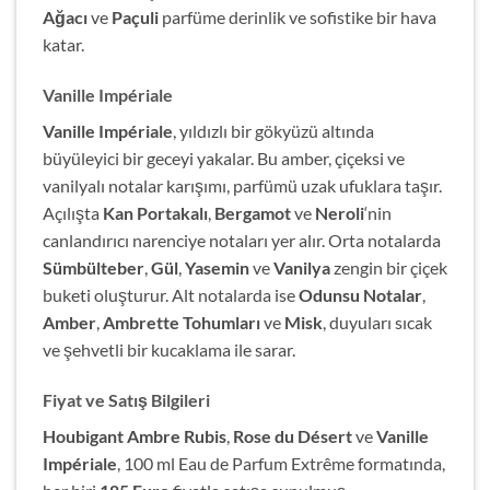
Ağacı
ve
Paçuli
parfüme derinlik ve sofistike bir hava
katar.
Vanille Impériale
Vanille Impériale
, yıldızlı bir gökyüzü altında
büyüleyici bir geceyi yakalar. Bu amber, çiçeksi ve
vanilyalı notalar karışımı, parfümü uzak ufuklara taşır.
Açılışta
Kan Portakalı
,
Bergamot
ve
Neroli
‘nin
canlandırıcı narenciye notaları yer alır. Orta notalarda
Sümbülteber
,
Gül
,
Yasemin
ve
Vanilya
zengin bir çiçek
buketi oluşturur. Alt notalarda ise
Odunsu Notalar
,
Amber
,
Ambrette Tohumları
ve
Misk
, duyuları sıcak
ve şehvetli bir kucaklama ile sarar.
Fiyat ve Satış Bilgileri
Houbigant Ambre Rubis
,
Rose du Désert
ve
Vanille
Impériale
, 100 ml Eau de Parfum Extrême formatında,