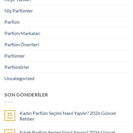
Niş Parfümler
Parfüm
Parfüm Markaları
Parfüm Önerileri
Parfümler
Parfümörler
Uncategorized
SON GÖNDERILER
Kadın Parfüm Seçimi Nasıl Yapılır? 2026 Güncel
25
Oca
Rehber
Yorum
yok
Erkek Parfüm Seçimi Nasıl Yapılır? 2026 Güncel
Kadın