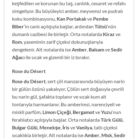
keşfedilen ve korunan bu taş, canlılık, cesaret ve refahı
simgeliyor. Bu büyüleyici amber, meyvemsi ve pudralı
koku kombinasyonu,
Kan Portakalı
ve
Pembe
Biber
‘in canlı açılışıyla başlar, ardından
Tütsü
‘nün
dumanlı cazibesi ile birleşir. Orta notalarda
Kiraz
ve
Rom
, yaseminin zarif çiçeksi dokunuşlarıyla
dengelenir. Alt notalarda ise
Amber
,
Balsam
ve
Sedir
Ağacı
ile sıcak ve gizemli bir iz bırakır.
Rose du Désert
Rose du Désert
, sert çöl manzarasında büyüyen narin
bir gülün özünü yakalıyor. Çölün sert doğasıyla çevrili
bu narin gül, şafakta toplanır ve sıcak kum alt
tonlarıyla harmanlanır. Bu amberimsi, narenciyeli ve
miskli parfüm,
Limon Çiçeği
,
Bergamot
ve
Yuzu
‘nun
ferahlatıcı açılışıyla başlar. Orta notalarda
Türk Gülü
,
Bulgar Gülü
,
Menekşe
,
İris
ve
Vanilya
, tatlı çiçeksi
sıcaklıkla birleşir. Alt notalarda ise
Amber
,
Misk
,
Sedir