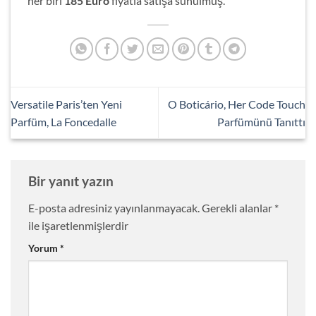
her biri
185 Euro
fiyatla satışa sunulmuş.
Versatile Paris’ten Yeni
O Boticário, Her Code Touch
Parfüm, La Foncedalle
Parfümünü Tanıttı
Bir yanıt yazın
E-posta adresiniz yayınlanmayacak.
Gerekli alanlar
*
ile işaretlenmişlerdir
Yorum
*