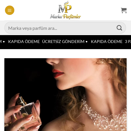
İçeriğe
atla
Ara:
 •
KAPIDA ÖDEME
ÜCRETSİZ GÖNDERİM •
KAPIDA ÖDEME
3 P