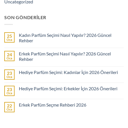
Uncategorized
SON GÖNDERILER
Kadın Parfüm Seçimi Nasıl Yapılır? 2026 Güncel
25
Oca
Rehber
Yorum
yok
Erkek Parfüm Seçimi Nasıl Yapılır? 2026 Güncel
24
Kadın
Parfüm
Oca
Rehber
Seçimi
Nasıl
Yorum
Yapılır?
yok
Hediye Parfüm Seçimi: Kadınlar İçin 2026 Önerileri
23
2026
Erkek
Güncel
Parfüm
Oca
Yorum
Rehber
Seçimi
yok
Nasıl
Hediye
Yapılır?
Hediye Parfüm Seçimi: Erkekler İçin 2026 Önerileri
23
Parfüm
2026
Seçimi:
Oca
Güncel
Yorum
Kadınlar
Rehber
yok
İçin
Hediye
2026
Erkek Parfüm Seçme Rehberi 2026
22
Parfüm
Önerileri
Seçimi:
Oca
Yorum
Erkekler
yok
İçin
Erkek
2026
Parfüm
Önerileri
Seçme