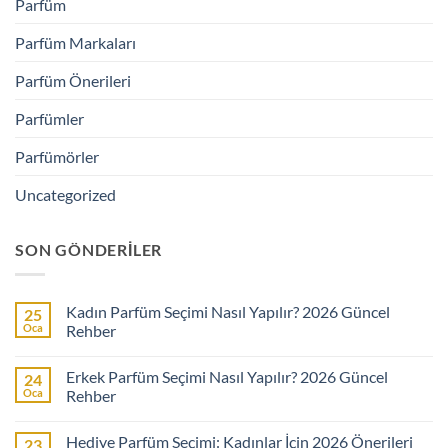
Parfüm
Parfüm Markaları
Parfüm Önerileri
Parfümler
Parfümörler
Uncategorized
SON GÖNDERILER
Kadın Parfüm Seçimi Nasıl Yapılır? 2026 Güncel
25
Oca
Rehber
Yorum
yok
Erkek Parfüm Seçimi Nasıl Yapılır? 2026 Güncel
24
Kadın
Parfüm
Oca
Rehber
Seçimi
Nasıl
Yorum
Yapılır?
yok
Hediye Parfüm Seçimi: Kadınlar İçin 2026 Önerileri
23
2026
Erkek