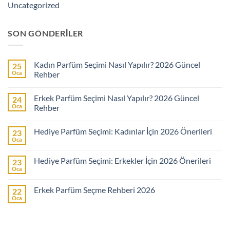
Uncategorized
SON GÖNDERILER
Kadın Parfüm Seçimi Nasıl Yapılır? 2026 Güncel
25
Oca
Rehber
Yorum
yok
Erkek Parfüm Seçimi Nasıl Yapılır? 2026 Güncel
24
Kadın
Parfüm
Oca
Rehber
Seçimi
Nasıl
Yorum
Yapılır?
yok
Hediye Parfüm Seçimi: Kadınlar İçin 2026 Önerileri
23
2026
Erkek
Güncel
Parfüm
Oca
Yorum
Rehber
Seçimi
yok
Nasıl
Hediye
Yapılır?
Hediye Parfüm Seçimi: Erkekler İçin 2026 Önerileri
23
Parfüm
2026
Seçimi:
Oca
Güncel
Yorum
Kadınlar
Rehber
yok
İçin
Hediye
2026
Erkek Parfüm Seçme Rehberi 2026
22
Parfüm
Önerileri
Seçimi:
Oca
Yorum
Erkekler
yok
İçin
Erkek
2026
Parfüm
Önerileri
Seçme