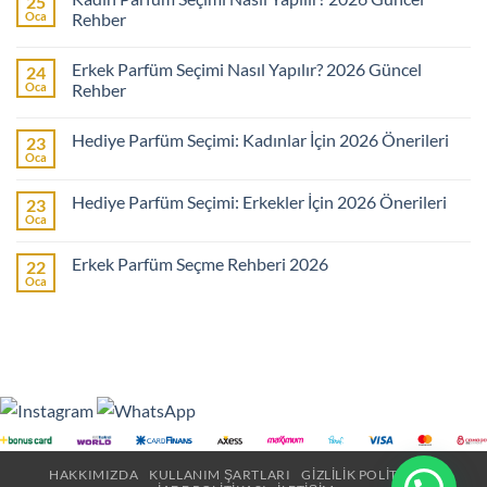
25
Oca
Rehber
Yorum
yok
Erkek Parfüm Seçimi Nasıl Yapılır? 2026 Güncel
24
Kadın
Parfüm
Oca
Rehber
Seçimi
Nasıl
Yorum
Yapılır?
yok
Hediye Parfüm Seçimi: Kadınlar İçin 2026 Önerileri
23
2026
Erkek
Güncel
Parfüm
Oca
Yorum
Rehber
Seçimi
yok
Nasıl
Hediye
Yapılır?
Hediye Parfüm Seçimi: Erkekler İçin 2026 Önerileri
23
Parfüm
2026
Seçimi:
Oca
Güncel
Yorum
Kadınlar
Rehber
yok
İçin
Hediye
2026
Erkek Parfüm Seçme Rehberi 2026
22
Parfüm
Önerileri
Seçimi:
Oca
Yorum
Erkekler
yok
İçin
Erkek
2026
Parfüm
Önerileri
Seçme
Rehberi
2026
HAKKIMIZDA
KULLANIM ŞARTLARI
GIZLILIK POLITIKASI