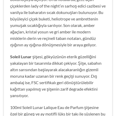
çiçeklerden lady of the night’ın sarhoş edici cazibesi ve
vanilya ile baharatın sıcak dokunuşları bulunuyor. Bu
büyüleyici çiçek buketi, heliotrope ve ambrettenin
yumuşak sıcaklığıyla sarılıyor. Son olarak, amber
ağaçları, kristal yosun ve gri amber ile modern
misklerin derin ve reçineli taban notaları, gündüz
ışığının ay ışığına dönüşmesiyle bir araya geliyor.
Soleil Lunar
şişesi, gökyüzünün eterik güzelliğini
yakalayan bir tasarımla dikkat çekiyor. Şişe, sabahın
altın sarısından başlayarak alacakaranlığın gizemli
moruna kadar uzanan bir renk geçişi sunuyor. Dış
ambalaj ise, FSC sertifikalı geri dönüştürülebilir
kağıttan yapılmış ve şişenin zarif degrade efektini
yansıtıyor.
100ml Soleil Lunar Lalique Eau de Parfum şişesine
özel bir güneş ve ay motifli lüks bir takı ile süslenen bu