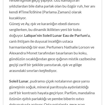
rehberliğinde geçiş yapıyor. Göz kamaştıran
yıldızlardan bile daha parlak olan bu özgür ruh, her anı
kendi #TimeToShine (Parlama Zamanı) olarak
kucaklıyor.
Güneş ve Ay, ışık ve karanlığın ebedi dansını
sergilerken, bu dinamik ikilikten yeni bir koku
doğuyor.
Lalique’nin Soleil Lunar Eau de Parfum’u
,
canlı ihtişam ile duyusal inceliğin ustaca
harmanlandığı bir eser. Perfumers Nathalie Lorson ve
Alexandra Monet tarafından tasarlanan bu koku,
gündüzün sıcaklığından gece ışığının mistik cazibesine
geçişi zarif bir şekilde yansıtarak, ışık ve gölge
arasındaki sınırları keşfediyor.
Soleil Lunar
, pudramsı çiçek notalarının gece yarısı
güneşinin soğuk, mineral parıltısıyla aydınlatıldığı
zarif bir kontrastı hayata geçiriyor. Parfüm, mandalina
özünün ışıltılı parlaklığı ve pembe biberin ısıtıcı
dokunuşuyla açılıyor. Orta notalarda, gece açan