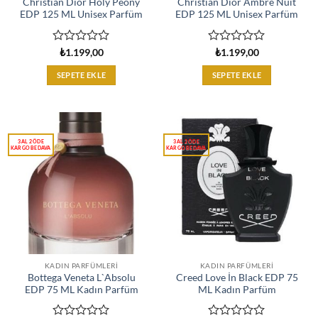
Christian Dior Holy Peony
Christian Dior Ambre Nuit
EDP 125 ML Unisex Parfüm
EDP 125 ML Unisex Parfüm
5
5
₺
1.199,00
₺
1.199,00
üzerinden
üzerinden
0
0
SEPETE EKLE
SEPETE EKLE
oy
oy
aldı
aldı
KADIN PARFÜMLERI
KADIN PARFÜMLERI
Bottega Veneta L`Absolu
Creed Love İn Black EDP 75
EDP 75 ML Kadın Parfüm
ML Kadın Parfüm