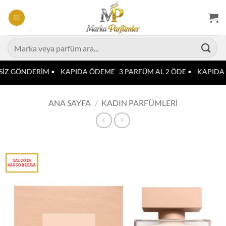
İçeriğe
atla
Ara:
İZ GÖNDERİM •
KAPIDA ÖDEME
3 PARFÜM AL 2 ÖDE •
KAPIDA 
ANA SAYFA
/
KADIN PARFÜMLERI