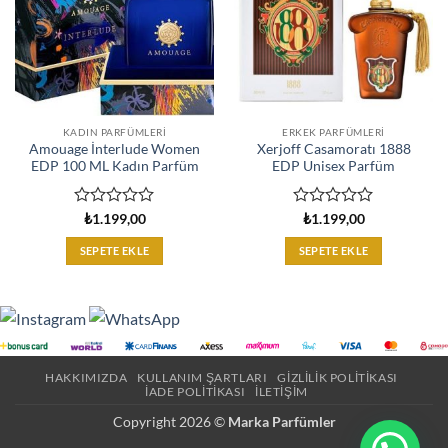
KADIN PARFÜMLERI
ERKEK PARFÜMLERI
Amouage İnterlude Women
Xerjoff Casamoratı 1888
EDP 100 ML Kadın Parfüm
EDP Unisex Parfüm
5
5
₺
1.199,00
₺
1.199,00
üzerinden
üzerinden
0
0
SEPETE EKLE
SEPETE EKLE
oy
oy
aldı
aldı
HAKKIMIZDA
KULLANIM ŞARTLARI
GIZLILIK POLITIKASI
İADE POLITIKASI
İLETIŞIM
Copyright 2026 ©
Marka Parfümler