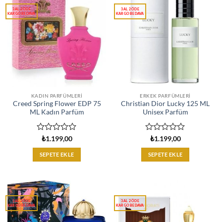
KADIN PARFÜMLERI
ERKEK PARFÜMLERI
Creed Spring Flower EDP 75
Christian Dior Lucky 125 ML
ML Kadın Parfüm
Unisex Parfüm
5
5
₺
1.199,00
₺
1.199,00
üzerinden
üzerinden
0
0
SEPETE EKLE
SEPETE EKLE
oy
oy
aldı
aldı