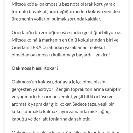
Mitsouko’da- oakmoss’u baz nota olarak koruyarak
formülü büyük ölçüde değiştirmeden kokuyu yeniden
üretmenin yollarını bulmak zorunda kaldılar.
Guerlain’in bu zorluğun üstesinden geldiğini biliyoruz.
Mitsouko hâlâ markanın en ünlü kokularından biri ve
Guerlain, IFRA tarafından yasaklanan molekül
olmadan oakmoss’u kullanmayı başardı – zekice!
Oakmoss Nasıl Kokar?
Oakmoss’un kokusu, doğayla iç içe olma hissini
gerçekten yansıtıyor! Zengin toprak tonlarına sahiptir
ve yağmurlu bir orman zemini, yeşil bitki örtüsü ve
aromatik yapraklar gibi kokar. Sadece taze, yeşil bir
koku sunmakla kalmaz; aynı zamanda misk, ağaç
kabuğu ve deri alt tonlarına da sahiptir.
Oakmoss, birçok farklı parfüm ailesinde bulunabilir ve