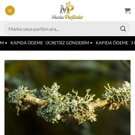
İçeriğe
atla
Ara:
M •
KAPIDA ÖDEME
ÜCRETSİZ GÖNDERİM •
KAPIDA ÖDEME
3 