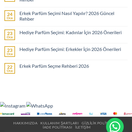
Yorum
yok
Erkek Parfüm Seçimi Nasıl Yapılır? 2026 Güncel
24
Kadın
Parfüm
Oca
Rehber
Seçimi
Nasıl
Yorum
Yapılır?
yok
Hediye Parfüm Seçimi: Kadınlar İçin 2026 Önerileri
23
2026
Erkek
Güncel
Parfüm
Oca
Yorum
Rehber
Seçimi
yok
Nasıl
Hediye
Yapılır?
Hediye Parfüm Seçimi: Erkekler İçin 2026 Önerileri
23
Parfüm
2026
Seçimi:
Oca
Güncel
Yorum
Kadınlar
Rehber
yok
İçin
Hediye
2026
Erkek Parfüm Seçme Rehberi 2026
22
Parfüm
Önerileri
Seçimi:
Oca
Yorum
Erkekler
yok
İçin
Erkek
2026
Parfüm
Önerileri
Seçme
Rehberi
2026
HAKKIMIZDA
KULLANIM ŞARTLARI
GIZLILIK POLITIKASI
İADE POLITIKASI
İLETIŞIM