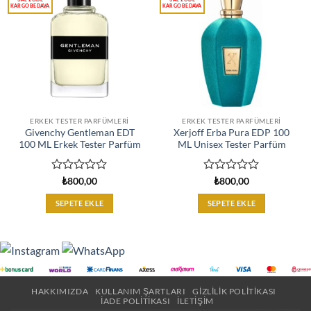
ERKEK TESTER PARFÜMLERI
ERKEK TESTER PARFÜMLERI
Givenchy Gentleman EDT
Xerjoff Erba Pura EDP 100
100 ML Erkek Tester Parfüm
ML Unisex Tester Parfüm
5
5
₺
800,00
₺
800,00
üzerinden
üzerinden
0
0
SEPETE EKLE
SEPETE EKLE
oy
oy
aldı
aldı
HAKKIMIZDA
KULLANIM ŞARTLARI
GIZLILIK POLITIKASI
İADE POLITIKASI
İLETIŞIM