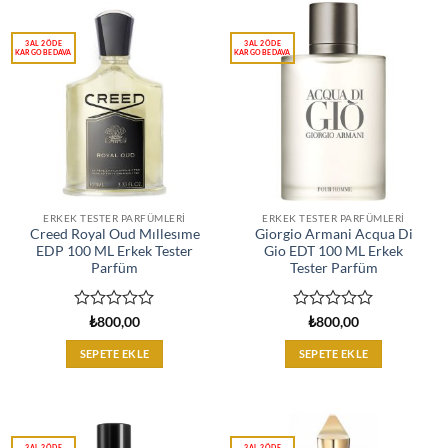
ERKEK TESTER PARFÜMLERI
ERKEK TESTER PARFÜMLERI
Creed Royal Oud Mıllesıme
Giorgio Armani Acqua Di
EDP 100 ML Erkek Tester
Gio EDT 100 ML Erkek
Parfüm
Tester Parfüm
5
5
₺
800,00
₺
800,00
üzerinden
üzerinden
0
0
SEPETE EKLE
SEPETE EKLE
oy
oy
aldı
aldı