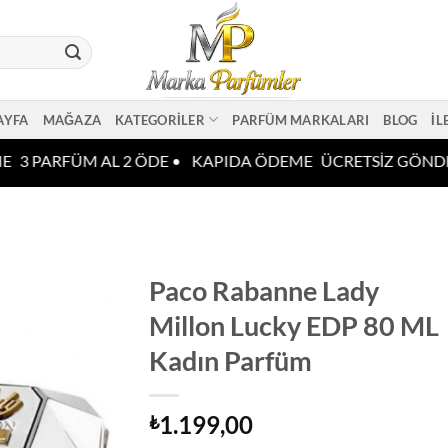
AYFA
MAĞAZA
KATEGORILER
PARFÜM MARKALARI
BLOG
İL
E
3 PARFÜM AL 2 ÖDE •
KAPIDA ÖDEME
ÜCRETSİZ GÖNDE
Paco Rabanne Lady
Millon Lucky EDP 80 ML
Kadın Parfüm
1.199,00
₺