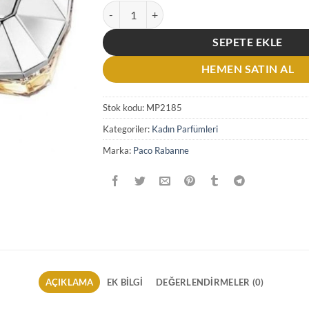
Paco Rabanne Lady Millon Lucky EDP 80 ML Ka
SEPETE EKLE
HEMEN SATIN AL
Stok kodu:
MP2185
Kategoriler:
Kadın Parfümleri
Marka:
Paco Rabanne
AÇIKLAMA
EK BILGI
DEĞERLENDIRMELER (0)