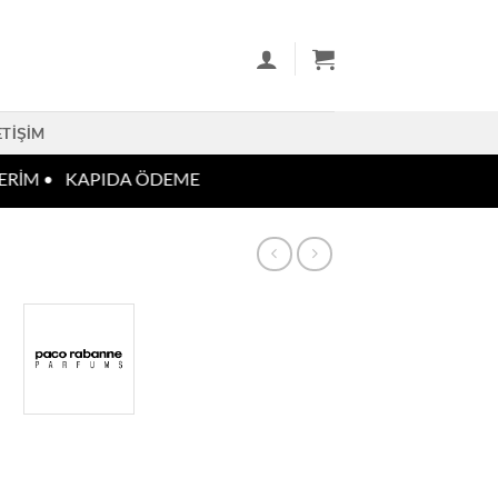
ETIŞIM
RİM •
KAPIDA ÖDEME