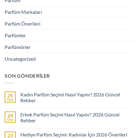
Parfüm
Parfüm Markaları
Parfüm Önerileri
Parfümler
Parfümörler
Uncategorized
SON GÖNDERILER
Kadın Parfüm Seçimi Nasıl Yapılır? 2026 Güncel
25
Oca
Rehber
Yorum
yok
Erkek Parfüm Seçimi Nasıl Yapılır? 2026 Güncel
24
Kadın
Parfüm
Oca
Rehber
Seçimi
Nasıl
Yorum
Yapılır?
yok
Hediye Parfüm Seçimi: Kadınlar İçin 2026 Önerileri
23
2026
Erkek