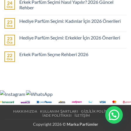
Erkek Parfüm Seçimi Nasıl Yapılır? 2026 Güncel
24
Kadın
Parfüm
Oca
Rehber
Seçimi
Nasıl
Yorum
Yapılır?
yok
Hediye Parfüm Seçimi: Kadınlar İçin 2026 Önerileri
23
2026
Erkek
Güncel
Parfüm
Oca
Yorum
Rehber
Seçimi
yok
Nasıl
Hediye
Yapılır?
Hediye Parfüm Seçimi: Erkekler İçin 2026 Önerileri
23
Parfüm
2026
Seçimi:
Oca
Güncel
Yorum
Kadınlar
Rehber
yok
İçin
Hediye
2026
Erkek Parfüm Seçme Rehberi 2026
22
Parfüm
Önerileri
Seçimi:
Oca
Yorum
Erkekler
yok
İçin
Erkek
2026
Parfüm
Önerileri
Seçme
Rehberi
2026
HAKKIMIZDA
KULLANIM ŞARTLARI
GIZLILIK POLITIKASI
İADE POLITIKASI
İLETIŞIM
Copyright 2026 ©
Marka Parfümler