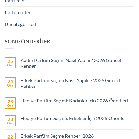
Parfümler
Parfümörler
Uncategorized
SON GÖNDERILER
Kadın Parfüm Seçimi Nasıl Yapılır? 2026 Güncel
25
Oca
Rehber
Yorum
yok
Erkek Parfüm Seçimi Nasıl Yapılır? 2026 Güncel
24
Kadın
Parfüm
Oca
Rehber
Seçimi
Nasıl
Yorum
Yapılır?
yok
Hediye Parfüm Seçimi: Kadınlar İçin 2026 Önerileri
23
2026
Erkek
Güncel
Parfüm
Oca
Yorum
Rehber
Seçimi
yok
Nasıl
Hediye
Yapılır?
Hediye Parfüm Seçimi: Erkekler İçin 2026 Önerileri
23
Parfüm
2026
Seçimi:
Oca
Güncel
Yorum
Kadınlar
Rehber
yok
İçin
Hediye
2026
Erkek Parfüm Seçme Rehberi 2026
22
Parfüm
Önerileri