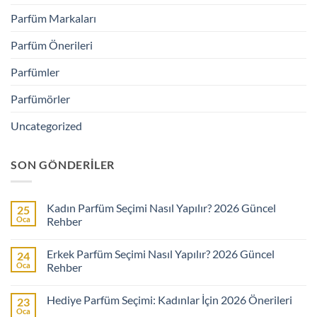
Parfüm Markaları
Parfüm Önerileri
Parfümler
Parfümörler
Uncategorized
SON GÖNDERILER
Kadın Parfüm Seçimi Nasıl Yapılır? 2026 Güncel
25
Oca
Rehber
Yorum
yok
Erkek Parfüm Seçimi Nasıl Yapılır? 2026 Güncel
24
Kadın
Parfüm
Oca
Rehber
Seçimi
Nasıl
Yorum
Yapılır?
yok
Hediye Parfüm Seçimi: Kadınlar İçin 2026 Önerileri
23
2026
Erkek
Güncel
Parfüm
Oca
Yorum