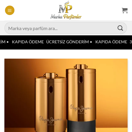
İçeriğe
atla
Ara:
İM •
KAPIDA ÖDEME
ÜCRETSİZ GÖNDERİM •
KAPIDA ÖDEME
3 