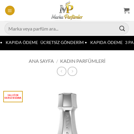
İçeriğe
atla
Ara:
•
KAPIDA ÖDEME
ÜCRETSİZ GÖNDERİM •
KAPIDA ÖDEME
3 PA
ANA SAYFA
/
KADIN PARFÜMLERI