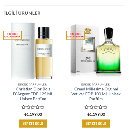
İLGILI ÜRÜNLER
ERKEK PARFÜMLERI
ERKEK PARFÜMLERI
Christian Dior Bois
Creed Millesime Orginal
D`Argent EDP 125 ML
Vetiver EDP 100 ML Unisex
Unisex Parfüm
Parfüm
5
5
₺
1.199,00
₺
1.199,00
üzerinden
üzerinden
0
0
SEPETE EKLE
SEPETE EKLE
oy
oy