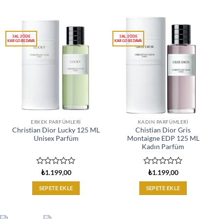
aldı
aldı
ERKEK PARFÜMLERI
KADIN PARFÜMLERI
Christian Dior Lucky 125 ML
Chistian Dior Gris
Unisex Parfüm
Montaigne EDP 125 ML
Kadın Parfüm
5
5
₺
1.199,00
₺
1.199,00
üzerinden
üzerinden
0
0
SEPETE EKLE
SEPETE EKLE
oy
oy
aldı
aldı