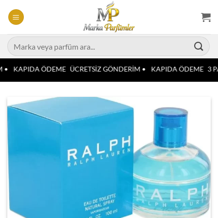
İçeriğe
atla
Ara:
 •
KAPIDA ÖDEME
ÜCRETSİZ GÖNDERİM •
KAPIDA ÖDEME
3 P