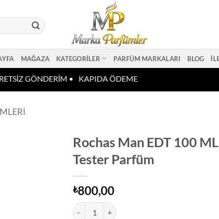
AYFA
MAĞAZA
KATEGORILER
PARFÜM MARKALARI
BLOG
İL
ETSİZ GÖNDERİM •
KAPIDA ÖDEME
ÜMLERI
Rochas Man EDT 100 ML
Tester Parfüm
800,00
₺
Rochas Man EDT 100 ML Erkek Tester Parfüm a