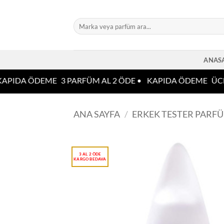
İçeriğe
atla
Ara:
ANAS
APIDA ÖDEME
3 PARFÜM AL 2 ÖDE •
KAPIDA ÖDEME
ÜCR
ANA SAYFA
/
ERKEK TESTER PARF