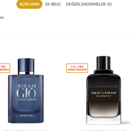
AÇIKLAMA
EK BILGI
DEĞERLENDIRMELER (0)
üm