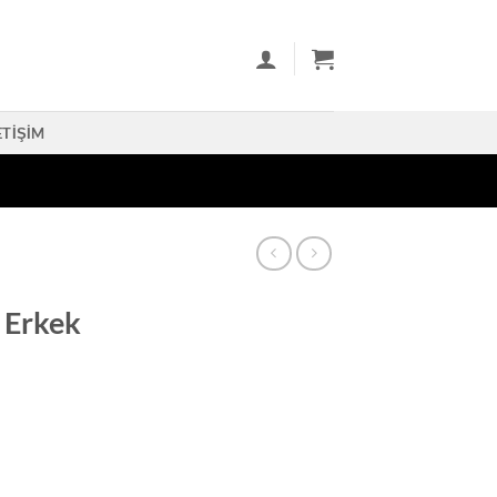
ETIŞIM
 Erkek
det