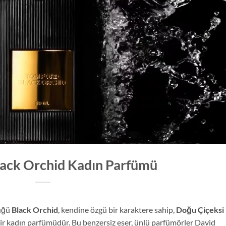
lack Orchid Kadın Parfümü
düğü
Black Orchid
, kendine özgü bir karaktere sahip,
Doğu Çiçeksi
 bir kadın parfümüdür. Bu benzersiz eser, ünlü parfümörler David