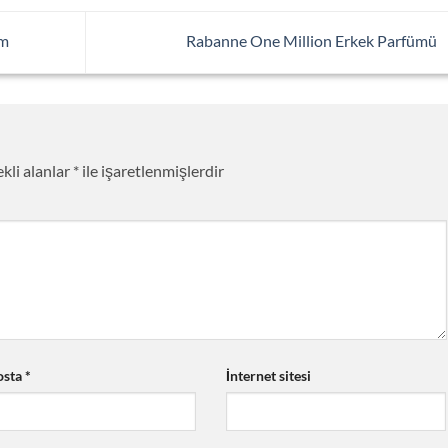
üm
Rabanne One Million Erkek Parfümü
kli alanlar
*
ile işaretlenmişlerdir
osta
*
İnternet sitesi