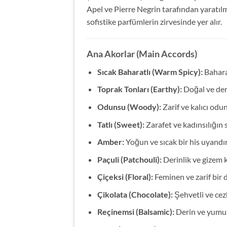
Apel ve Pierre Negrin tarafından yaratılm
sofistike parfümlerin zirvesinde yer alır.
Ana Akorlar (Main Accords)
Sıcak Baharatlı (Warm Spicy):
Baharat
Toprak Tonları (Earthy):
Doğal ve der
Odunsu (Woody):
Zarif ve kalıcı odu
Tatlı (Sweet):
Zarafet ve kadınsılığın 
Amber:
Yoğun ve sıcak bir his uyandır
Paçuli (Patchouli):
Derinlik ve gizem k
Çiçeksi (Floral):
Feminen ve zarif bir
Çikolata (Chocolate):
Şehvetli ve cezbe
Reçinemsi (Balsamic):
Derin ve yumuş