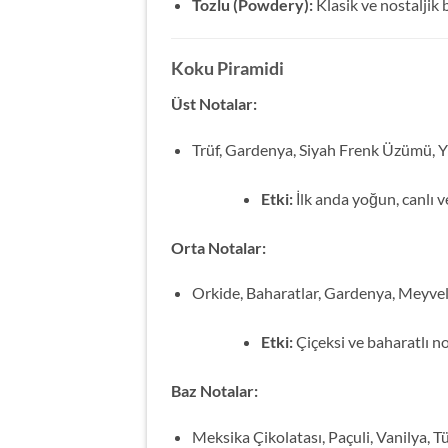
Tozlu (Powdery):
Klasik ve nostaljik bi
Koku Piramidi
Üst Notalar:
Trüf, Gardenya, Siyah Frenk Üzümü, 
Etki:
İlk anda yoğun, canlı ve
Orta Notalar:
Orkide, Baharatlar, Gardenya, Meyveli
Etki:
Çiçeksi ve baharatlı no
Baz Notalar:
Meksika Çikolatası, Paçuli, Vanilya, T