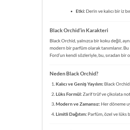
Etki:
Derin ve kalıcı bir iz b
Black Orchid’in Karakteri
Black Orchid, yalnızca bir koku değil, ay
modern bir parfüm olarak tanımlanır. Bu p
Ford’un kendi sözleriyle, bu, sıradan bir 
Neden Black Orchid?
Kalıcı ve Geniş Yayılım:
Black Orchid, 
Lüks Formül:
Zarif trüf ve çikolata not
Modern ve Zamansız:
Her döneme uyu
Limitli Dağıtım:
Parfüm, özel ve lüks b