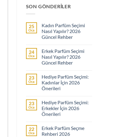
SON GÖNDERILER
Kadın Parfüm Seçimi
25
Oca
Nasıl Yapılır? 2026
Güncel Rehber
Yorum
yok
Erkek Parfüm Seçimi
24
Kadın
Parfüm
Oca
Nasıl Yapılır? 2026
Seçimi
Güncel Rehber
Nasıl
Yapılır?
Yorum
2026
yok
Güncel
Hediye Parfüm Seçimi:
23
Erkek
Rehber
Parfüm
Oca
Kadınlar İçin 2026
Seçimi
Önerileri
Nasıl
Yapılır?
Yorum
2026
yok
Güncel
Hediye Parfüm Seçimi:
23
Hediye
Rehber
Parfüm
Oca
Erkekler İçin 2026
Seçimi:
Önerileri
Kadınlar
İçin
Yorum
2026
yok
Önerileri
Erkek Parfüm Seçme
22
Hediye
Parfüm
Oca
Rehberi 2026
Seçimi: