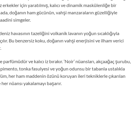
erkekler için yaratılmış, kalıcı ve dinamik maskülenliğe bir
dada, doğanın ham gücünün, vahşi manzaraların güzelliğiyle
aadini simgeler.
, deniz havasının tazeliğini volkanik lavanın yoğun sıcaklığıyla
ılır. Bu benzersiz koku, doğanın vahşi enerjisini ve ilham verici
.
e parfümüdür ve kalıcı iz bırakır. ‘Noir’ nüansları, akçaağaç şurubu,
 pimento, tonka fasulyesi ve yoğun odunsu bir tabanla ustalıkla
füm, her ham maddenin özünü koruyan ileri tekniklerle çıkarılan
e her nüansı yakalamayı başarır.