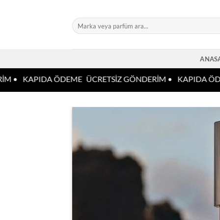
İçeriğe
atla
Ara:
ANAS
M •
KAPIDA ÖDEME
ÜCRETSİZ GÖNDERİM •
KAPIDA ÖDE