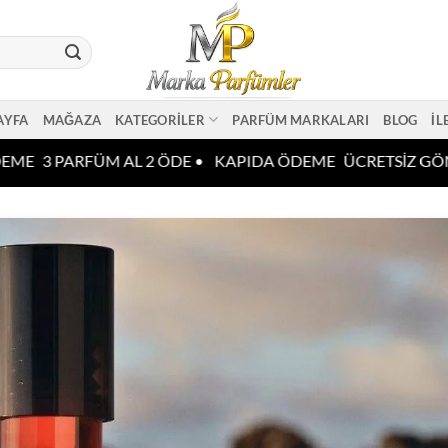
AYFA
MAĞAZA
KATEGORILER
PARFÜM MARKALARI
BLOG
İL
ME
3 PARFÜM AL 2 ÖDE •
KAPIDA ÖDEME
ÜCRETSİZ GÖND