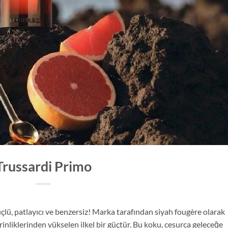
Trussardi Primo
çlü, patlayıcı ve benzersiz! Marka tarafından siyah fougère olarak
nliklerinden yükselen ilkel bir güçtür. Bu koku, cesurca geleceğe