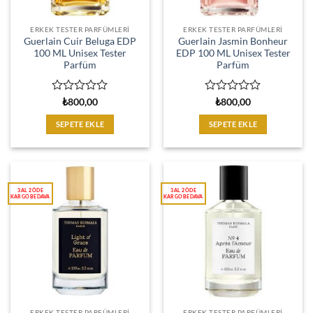
ERKEK TESTER PARFÜMLERI
ERKEK TESTER PARFÜMLERI
Guerlain Cuir Beluga EDP
Guerlain Jasmin Bonheur
100 ML Unisex Tester
EDP 100 ML Unisex Tester
Parfüm
Parfüm
5
5
₺
800,00
₺
800,00
üzerinden
üzerinden
0
0
SEPETE EKLE
SEPETE EKLE
oy
oy
aldı
aldı
ERKEK TESTER PARFÜMLERI
ERKEK TESTER PARFÜMLERI