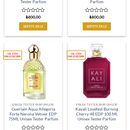
Tester Parfüm
Parfüm
5
5
₺
800,00
₺
800,00
üzerinden
üzerinden
0
0
SEPETE EKLE
SEPETE EKLE
oy
oy
aldı
aldı
ERKEK TESTER PARFÜMLERI
ERKEK TESTER PARFÜMLERI
Guerlain Aqua Allegoria
Kayali Lovefest Burnıng
Forte Nerolıa Vetıver EDP
Cherry 48 EDP 100 ML
75ML Unisex Tester Parfüm
Unisex Tester Parfüm