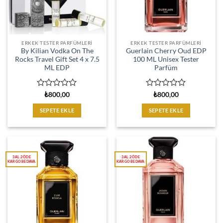
ERKEK TESTER PARFÜMLERI
ERKEK TESTER PARFÜMLERI
By Kilian Vodka On The
Guerlain Cherry Oud EDP
Rocks Travel Gift Set 4 x 7.5
100 ML Unisex Tester
ML EDP
Parfüm
5
5
₺
800,00
₺
800,00
üzerinden
üzerinden
0
0
SEPETE EKLE
SEPETE EKLE
oy
oy
aldı
aldı