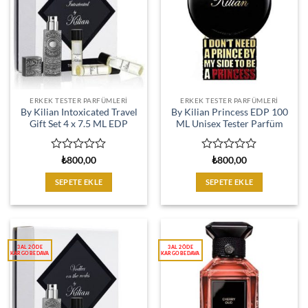
ERKEK TESTER PARFÜMLERI
ERKEK TESTER PARFÜMLERI
By Kilian Intoxicated Travel
By Kilian Princess EDP 100
Gift Set 4 x 7.5 ML EDP
ML Unisex Tester Parfüm
5
5
₺
800,00
₺
800,00
üzerinden
üzerinden
0
0
SEPETE EKLE
SEPETE EKLE
oy
oy
aldı
aldı