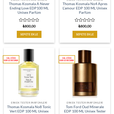
Thomas Kosmala A Never
Thomas Kosmala No4 Apres
Ending Love EDP100 ML
L’amour EDP 100 ML Unisex
Unisex Parfüm
Parfüm
5
5
₺
800,00
₺
800,00
üzerinden
üzerinden
0
0
SEPETE EKLE
SEPETE EKLE
oy
oy
aldı
aldı
ERKEK TESTER PARFÜMLERI
ERKEK TESTER PARFÜMLERI
Thomas Kosmala No8 Tonic
Tom Ford Oud Minerale
Vert EDP 100 ML Unisex
EDP 100 ML Unisex Tester