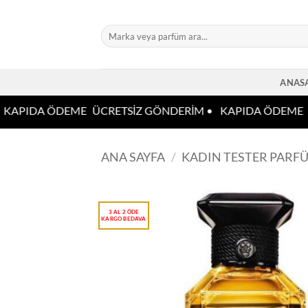
İçeriğe
atla
Ara:
ANAS
KAPIDA ÖDEME
ÜCRETSİZ GÖNDERİM •
KAPIDA ÖDEME
3
ANA SAYFA
/
KADIN TESTER PARF