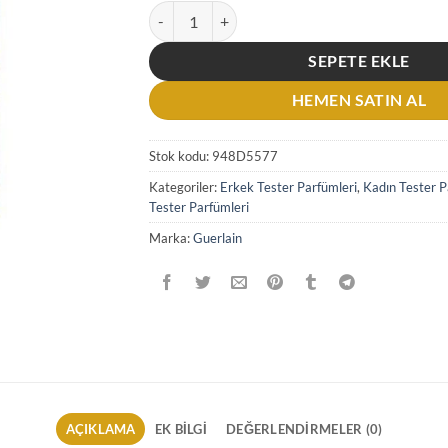
Guerlain Cuir Beluga EDP 100 ML Unisex Tester
SEPETE EKLE
HEMEN SATIN AL
Stok kodu:
948D5577
Kategoriler:
Erkek Tester Parfümleri
,
Kadın Tester P
Tester Parfümleri
Marka:
Guerlain
AÇIKLAMA
EK BILGI
DEĞERLENDIRMELER (0)