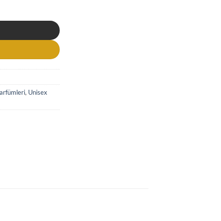
 Parfüm adet
arfümleri
,
Unisex