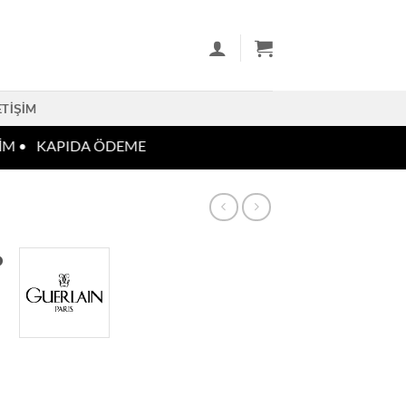
ETIŞIM
M •
KAPIDA ÖDEME
P