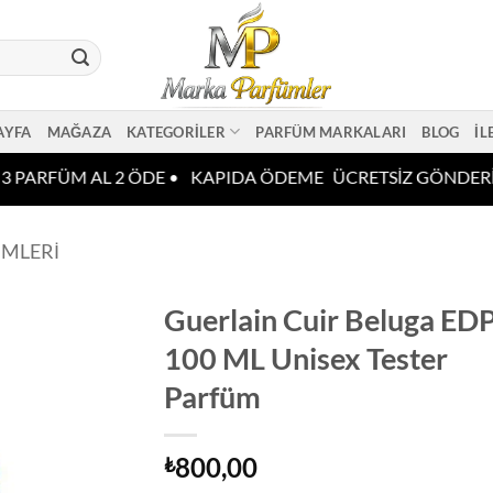
AYFA
MAĞAZA
KATEGORILER
PARFÜM MARKALARI
BLOG
İL
 PARFÜM AL 2 ÖDE •
KAPIDA ÖDEME
ÜCRETSİZ GÖNDERİ
ÜMLERI
Guerlain Cuir Beluga ED
100 ML Unisex Tester
Parfüm
800,00
₺