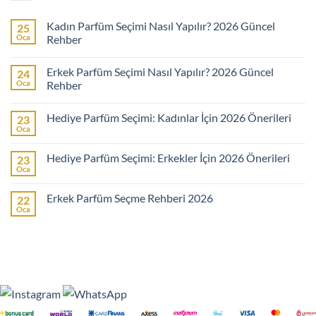
Kadın Parfüm Seçimi Nasıl Yapılır? 2026 Güncel
25
Oca
Rehber
Yorum
yok
Erkek Parfüm Seçimi Nasıl Yapılır? 2026 Güncel
24
Kadın
Parfüm
Oca
Rehber
Seçimi
Nasıl
Yorum
Yapılır?
yok
Hediye Parfüm Seçimi: Kadınlar İçin 2026 Önerileri
23
2026
Erkek
Güncel
Parfüm
Oca
Yorum
Rehber
Seçimi
yok
Nasıl
Hediye
Yapılır?
Hediye Parfüm Seçimi: Erkekler İçin 2026 Önerileri
23
Parfüm
2026
Seçimi:
Oca
Güncel
Yorum
Kadınlar
Rehber
yok
İçin
Hediye
2026
Erkek Parfüm Seçme Rehberi 2026
22
Parfüm
Önerileri
Seçimi:
Oca
Yorum
Erkekler
yok
İçin
Erkek
2026
Parfüm
Önerileri
Seçme
Rehberi
2026