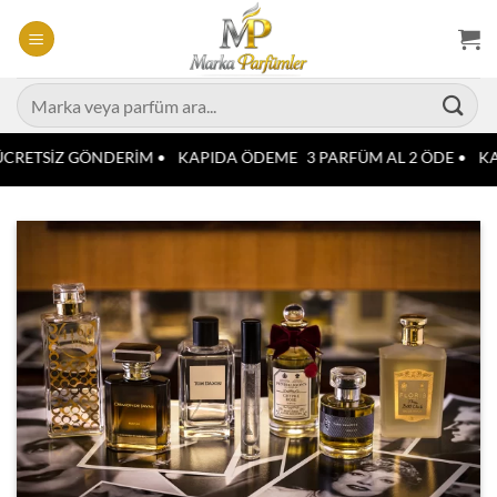
İçeriğe
atla
Ara:
CRETSİZ GÖNDERİM •
KAPIDA ÖDEME
3 PARFÜM AL 2 ÖDE •
KA