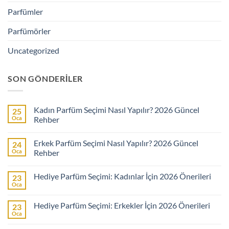
Parfümler
Parfümörler
Uncategorized
SON GÖNDERILER
Kadın Parfüm Seçimi Nasıl Yapılır? 2026 Güncel
25
Oca
Rehber
Yorum
yok
Erkek Parfüm Seçimi Nasıl Yapılır? 2026 Güncel
24
Kadın
Parfüm
Oca
Rehber
Seçimi
Nasıl
Yorum
Yapılır?
yok
Hediye Parfüm Seçimi: Kadınlar İçin 2026 Önerileri
23
2026
Erkek
Güncel
Parfüm
Oca
Yorum
Rehber
Seçimi
yok
Nasıl
Hediye
Yapılır?
Hediye Parfüm Seçimi: Erkekler İçin 2026 Önerileri
23
Parfüm
2026
Seçimi:
Oca
Güncel
Yorum
Kadınlar
Rehber
yok
İçin
Hediye