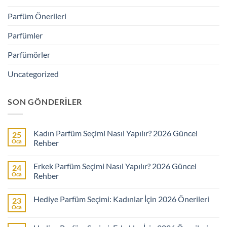
Parfüm Önerileri
Parfümler
Parfümörler
Uncategorized
SON GÖNDERILER
Kadın Parfüm Seçimi Nasıl Yapılır? 2026 Güncel
25
Oca
Rehber
Yorum
yok
Erkek Parfüm Seçimi Nasıl Yapılır? 2026 Güncel
24
Kadın
Parfüm
Oca
Rehber
Seçimi
Nasıl
Yorum
Yapılır?
yok
Hediye Parfüm Seçimi: Kadınlar İçin 2026 Önerileri
23
2026
Erkek
Güncel
Parfüm
Oca
Yorum
Rehber
Seçimi
yok
Nasıl
Hediye
Yapılır?