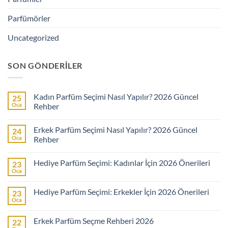
Parfümörler
Uncategorized
SON GÖNDERILER
Kadın Parfüm Seçimi Nasıl Yapılır? 2026 Güncel
25
Oca
Rehber
Yorum
yok
Erkek Parfüm Seçimi Nasıl Yapılır? 2026 Güncel
24
Kadın
Parfüm
Oca
Rehber
Seçimi
Nasıl
Yorum
Yapılır?
yok
Hediye Parfüm Seçimi: Kadınlar İçin 2026 Önerileri
23
2026
Erkek
Güncel
Parfüm
Oca
Yorum
Rehber
Seçimi
yok
Nasıl
Hediye
Yapılır?
Hediye Parfüm Seçimi: Erkekler İçin 2026 Önerileri
23
Parfüm
2026
Seçimi:
Oca
Güncel
Yorum
Kadınlar
Rehber
yok
İçin
Hediye
2026
Erkek Parfüm Seçme Rehberi 2026
22
Parfüm
Önerileri