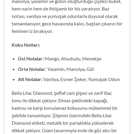
manolya, yasemin ve gülün oluşturduğu çiçeksi buket,
hem narin hem de ihtişamlı bir his yaratıyor. Baz
notası, vanilya ve yumuşak odunlarla duyusal olarak
tamamlanıyor, gece havasında kalıcı, baştan çıkarıcı bir
feminen iz bırakıyor.
Koku Notları:
Üst Notalar:
Mango, Ahududu, Menekşe
Orta Notalar:
Yasemin, Manolya, Gül
Alt Notalar:
Vanilya, Esmer Şeker, Yumuşak Odun
Bella Lilac Diamond, şeffaf cam şişesi ve zarif lilac
tonu ile dikkat çekiyor. Elmas şeklindeki kapağı,
kadınsı ve karşı konulamaz kokusunu mükemmel bir
şekilde tamamlıyor. Şişenin üzerindeki Bella Lilac
Diamond etiketi, metalik bir parlaklıkla yükselerek
dikkat çekiyor. Glam tasarımıyla evde de göz alıcı bir