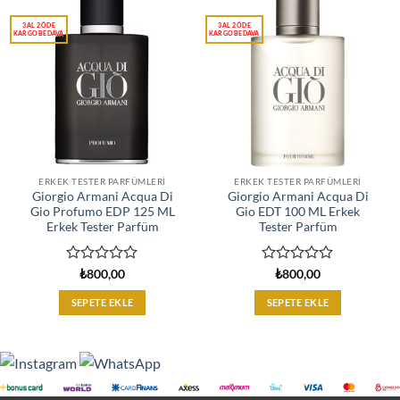
ERKEK TESTER PARFÜMLERI
ERKEK TESTER PARFÜMLERI
Giorgio Armani Acqua Di
Giorgio Armani Acqua Di
Gio Profumo EDP 125 ML
Gio EDT 100 ML Erkek
Erkek Tester Parfüm
Tester Parfüm
5
5
₺
800,00
₺
800,00
üzerinden
üzerinden
0
0
SEPETE EKLE
SEPETE EKLE
oy
oy
aldı
aldı