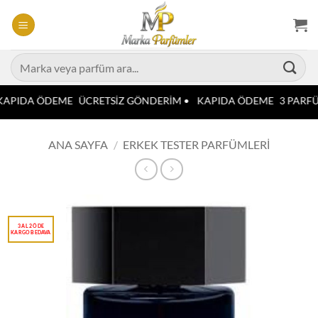
İçeriğe
atla
Ara:
APIDA ÖDEME
ÜCRETSİZ GÖNDERİM •
KAPIDA ÖDEME
3 PARFÜ
ANA SAYFA
/
ERKEK TESTER PARFÜMLERI