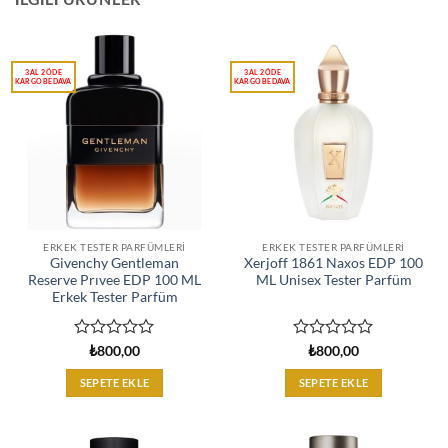
ERKEK TESTER PARFÜMLERI
ERKEK TESTER PARFÜMLERI
Givenchy Gentleman
Xerjoff 1861 Naxos EDP 100
Reserve Prıvee EDP 100 ML
ML Unisex Tester Parfüm
Erkek Tester Parfüm
5
5
₺
800,00
₺
800,00
üzerinden
üzerinden
0
0
SEPETE EKLE
SEPETE EKLE
oy
oy
aldı
aldı