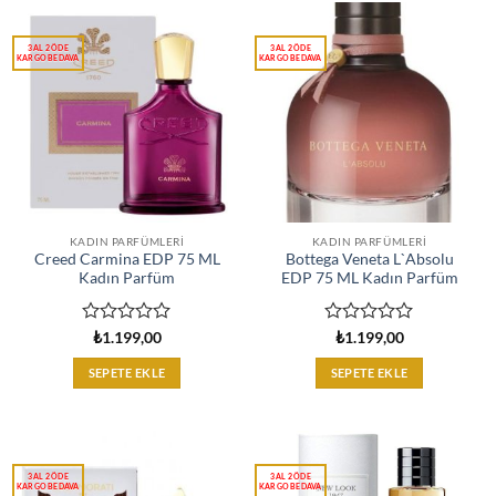
KADIN PARFÜMLERI
KADIN PARFÜMLERI
Creed Carmina EDP 75 ML
Bottega Veneta L`Absolu
Kadın Parfüm
EDP 75 ML Kadın Parfüm
5
5
₺
1.199,00
₺
1.199,00
üzerinden
üzerinden
0
0
SEPETE EKLE
SEPETE EKLE
oy
oy
aldı
aldı