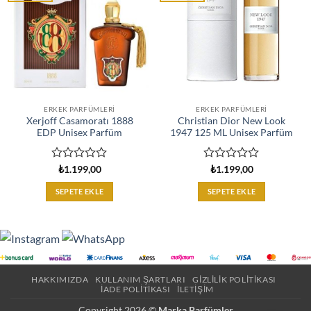
ERKEK PARFÜMLERI
ERKEK PARFÜMLERI
Xerjoff Casamoratı 1888
Christian Dior New Look
EDP Unisex Parfüm
1947 125 ML Unisex Parfüm
5
5
₺
1.199,00
₺
1.199,00
üzerinden
üzerinden
0
0
SEPETE EKLE
SEPETE EKLE
oy
oy
aldı
aldı
HAKKIMIZDA
KULLANIM ŞARTLARI
GIZLILIK POLITIKASI
İADE POLITIKASI
İLETIŞIM
Copyright 2026 ©
Marka Parfümler