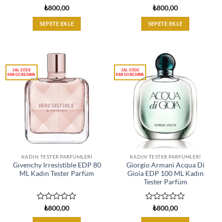
5
5
₺
800,00
₺
800,00
üzerinden
üzerinden
0
0
SEPETE EKLE
SEPETE EKLE
oy
oy
aldı
aldı
KADIN TESTER PARFÜMLERI
KADIN TESTER PARFÜMLERI
Gıvenchy Irresistible EDP 80
Giorgio Armani Acqua Di
ML Kadın Tester Parfüm
Gioia EDP 100 ML Kadın
Tester Parfüm
5
5
₺
800,00
₺
800,00
üzerinden
üzerinden