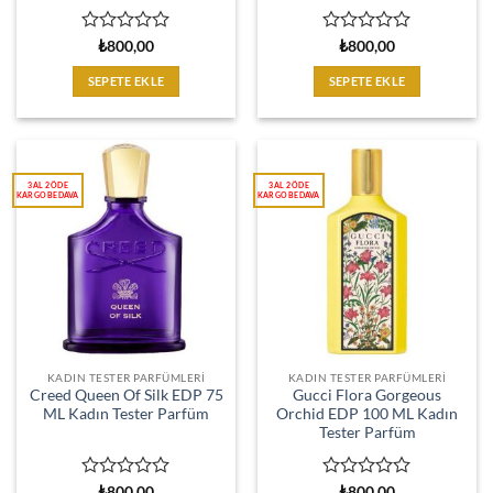
5
5
₺
800,00
₺
800,00
üzerinden
üzerinden
0
0
SEPETE EKLE
SEPETE EKLE
oy
oy
aldı
aldı
KADIN TESTER PARFÜMLERI
KADIN TESTER PARFÜMLERI
Creed Queen Of Silk EDP 75
Gucci Flora Gorgeous
ML Kadın Tester Parfüm
Orchid EDP 100 ML Kadın
Tester Parfüm
5
5
₺
800,00
₺
800,00