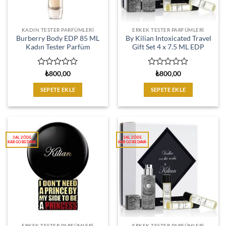
KADIN TESTER PARFÜMLERI
ERKEK TESTER PARFÜMLERI
Burberry Body EDP 85 ML
By Kilian Intoxicated Travel
Kadın Tester Parfüm
Gift Set 4 x 7.5 ML EDP
5
5
₺
800,00
₺
800,00
üzerinden
üzerinden
0
0
SEPETE EKLE
SEPETE EKLE
oy
oy
aldı
aldı
ERKEK TESTER PARFÜMLERI
ERKEK TESTER PARFÜMLERI