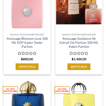
KADIN TESTER PARFÜMLERI
KADIN TESTER PARFÜMLERI
Amouage Blossom Love 100
Amouage Guidance 46
ML EDP Kadın Tester
Extrait De Parfum 100 ML
Parfüm
Kadın Parfüm
5
5
₺
800,00
₺
1.400,00
üzerinden
üzerinden
0
0
SEPETE EKLE
SEPETE EKLE
oy
oy
aldı
aldı