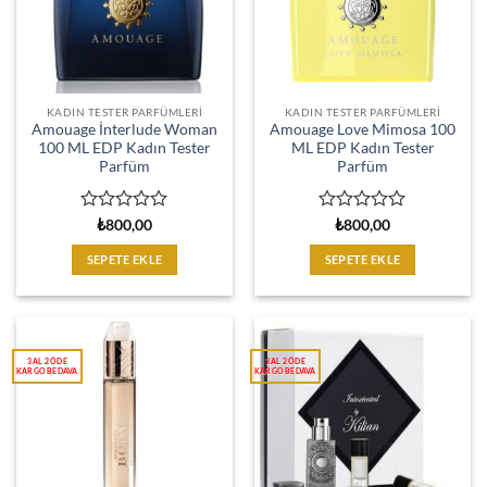
KADIN TESTER PARFÜMLERI
KADIN TESTER PARFÜMLERI
Amouage İnterlude Woman
Amouage Love Mimosa 100
100 ML EDP Kadın Tester
ML EDP Kadın Tester
Parfüm
Parfüm
5
5
₺
800,00
₺
800,00
üzerinden
üzerinden
0
0
SEPETE EKLE
SEPETE EKLE
oy
oy
aldı
aldı