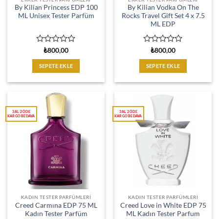
By Kilian Princess EDP 100
By Kilian Vodka On The
ML Unisex Tester Parfüm
Rocks Travel Gift Set 4 x 7.5
ML EDP
5
5
₺
800,00
₺
800,00
üzerinden
üzerinden
0
0
SEPETE EKLE
SEPETE EKLE
oy
oy
aldı
aldı
KADIN TESTER PARFÜMLERI
KADIN TESTER PARFÜMLERI
Creed Carmına EDP 75 ML
Creed Love in White EDP 75
Kadın Tester Parfüm
ML Kadın Tester Parfum