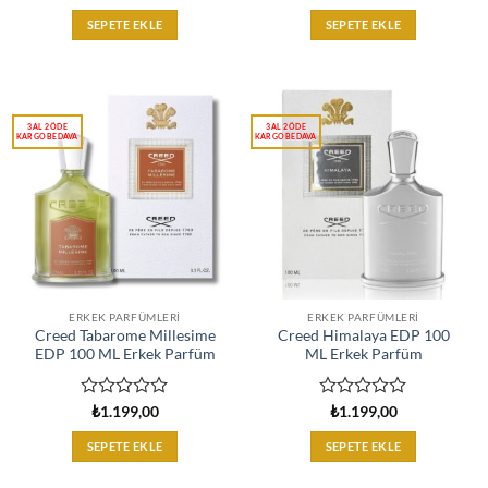
üzerinden
üzerinden
0
0
SEPETE EKLE
SEPETE EKLE
oy
oy
aldı
aldı
ERKEK PARFÜMLERI
ERKEK PARFÜMLERI
Creed Tabarome Millesime
Creed Himalaya EDP 100
EDP 100 ML Erkek Parfüm
ML Erkek Parfüm
5
5
₺
1.199,00
₺
1.199,00
üzerinden
üzerinden
0
0
SEPETE EKLE
SEPETE EKLE
oy
oy
aldı
aldı