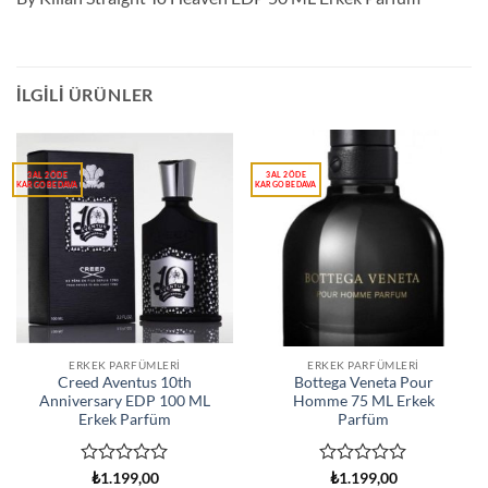
İLGILI ÜRÜNLER
ERKEK PARFÜMLERI
ERKEK PARFÜMLERI
Creed Aventus 10th
Bottega Veneta Pour
Anniversary EDP 100 ML
Homme 75 ML Erkek
Erkek Parfüm
Parfüm
5
5
₺
1.199,00
₺
1.199,00