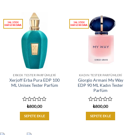
aldı
aldı
ERKEK TESTER PARFÜMLERI
KADIN TESTER PARFÜMLERI
Xerjoff Erba Pura EDP 100
Giorgio Armani My Way
ML Unisex Tester Parfüm
EDP 90 ML Kadın Tester
Parfüm
5
5
₺
800,00
₺
800,00
üzerinden
üzerinden
0
0
SEPETE EKLE
SEPETE EKLE
oy
oy
aldı
aldı