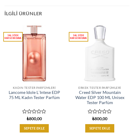
İLGILI ÜRÜNLER
KADIN TESTER PARFÜMLERI
ERKEK TESTER PARFÜMLERI
Lancome Idole L`Intese EDP
Creed Silver Mountain
75 ML Kadın Tester Parfüm
Water EDP 100 ML Unisex
Tester Parfüm
5
5
₺
800,00
₺
800,00
üzerinden
üzerinden
0
0
SEPETE EKLE
SEPETE EKLE
oy
oy