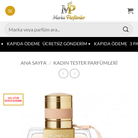
İçeriğe
atla
Ara:
 •
KAPIDA ÖDEME
ÜCRETSİZ GÖNDERİM •
KAPIDA ÖDEME
3 PA
ANA SAYFA
/
KADIN TESTER PARFÜMLERI