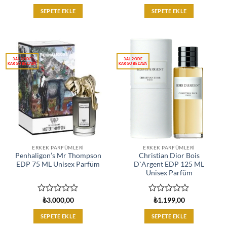
üzerinden
üzerinden
0
0
SEPETE EKLE
SEPETE EKLE
oy
oy
aldı
aldı
ERKEK PARFÜMLERI
ERKEK PARFÜMLERI
Penhaligon’s Mr Thompson
Christian Dior Bois
EDP 75 ML Unisex Parfüm
D`Argent EDP 125 ML
Unisex Parfüm
5
5
₺
3.000,00
₺
1.199,00
üzerinden
üzerinden
0
0
SEPETE EKLE
SEPETE EKLE
oy
oy