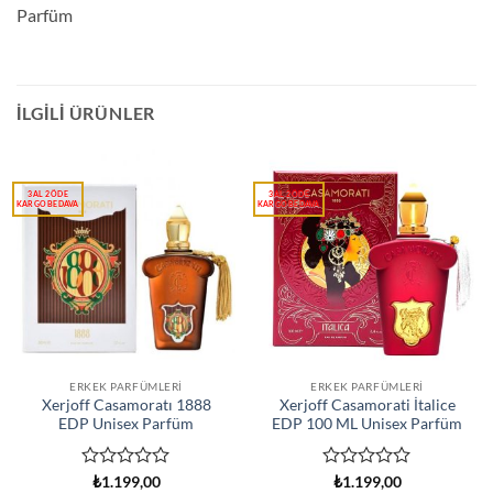
Parfüm
İLGILI ÜRÜNLER
ERKEK PARFÜMLERI
ERKEK PARFÜMLERI
Xerjoff Casamoratı 1888
Xerjoff Casamorati İtalice
EDP Unisex Parfüm
EDP 100 ML Unisex Parfüm
5
5
₺
1.199,00
₺
1.199,00